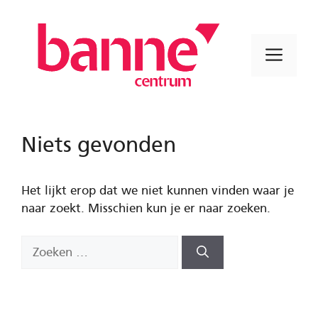
Ga
naar
de
Men
inhoud
Niets gevonden
Het lijkt erop dat we niet kunnen vinden waar je
naar zoekt. Misschien kun je er naar zoeken.
Zoek
naar: