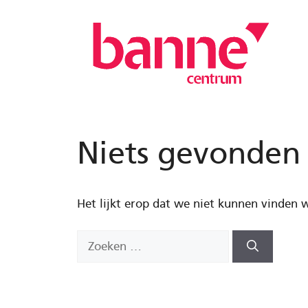
Ga
naar
de
inhoud
Niets gevonden
Het lijkt erop dat we niet kunnen vinden w
Zoek
naar: