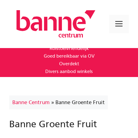
Ga
naar
de
Men
inhoud
1e uur gratis parkeren
Rolstoelvriendelijk
Goed bereikbaar via OV
Overdekt
Divers aanbod winkels
Banne Centrum
»
Banne Groente Fruit
Banne Groente Fruit