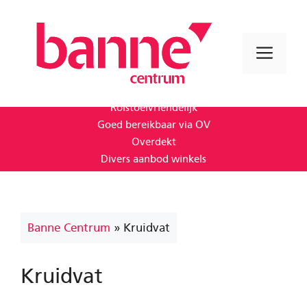
Ga
naar
de
Men
inhoud
1e uur gratis parkeren
Rolstoelvriendelijk
Goed bereikbaar via OV
Overdekt
Divers aanbod winkels
Banne Centrum
»
Kruidvat
Kruidvat